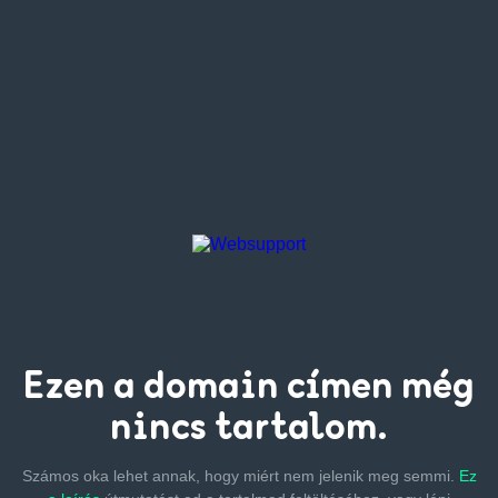
Ezen a
domain címen
még
nincs tartalom.
Számos oka lehet annak, hogy miért nem jelenik meg semmi.
Ez