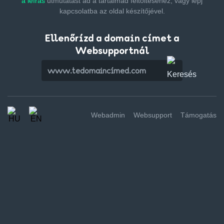
a leírás
útmutatást ad a tartalmad feltöltéséhez,
vagy lépj
kapcsolatba az oldal készítőjével.
Ellenőrízd a domain címet a
Websupportnál
Webadmin
Websupport
Támogatás