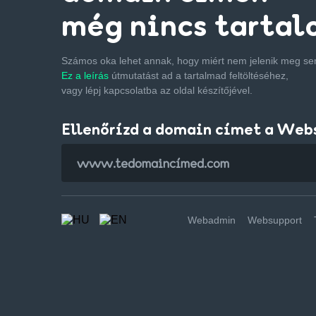
még nincs tartal
Számos oka lehet annak, hogy miért nem jelenik meg s
Ez a leírás
útmutatást ad a tartalmad feltöltéséhez,
vagy lépj kapcsolatba az oldal készítőjével.
Ellenőrízd a domain címet a Web
Webadmin
Websupport