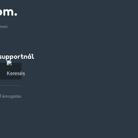
om.
emmi.
supportnál
Támogatás